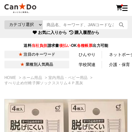
お気に入りから
購入履歴から
送料
当社負担
請求書
後払い
OK
各種帳票
出力可能
ひんやり
ネットポー
注目のキーワード
学校関連
介護・保育
業種別人気商品
HOME
ホーム用品
室内用品・ベビー用品
すべり止め付椅子脚ソックススリム４Ｐ黒灰