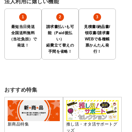
法人利用に嬉しい機能
最短当日発送
請求書払いも可
見積書/納品書/
全国送料無料
能（Paid後払
領収書/請求書
（当社負担）で
い）
WEBで各種帳
発送！
経費立て替えの
票かんたん発
手間を省略！
行！
おすすめ特集
推し活・オタ活サポートグ
新商品特集
ッズ