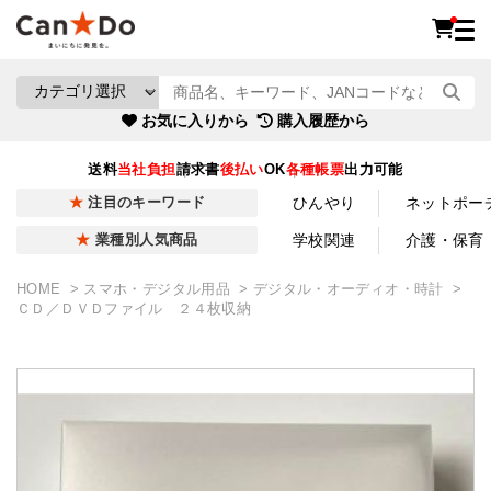
お気に入りから
購入履歴から
送料
当社負担
請求書
後払い
OK
各種帳票
出力可能
ひんやり
ネットポー
注目のキーワード
学校関連
介護・保育
業種別人気商品
HOME
スマホ・デジタル用品
デジタル・オーディオ・時計
ＣＤ／ＤＶＤファイル ２４枚収納