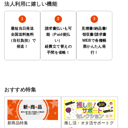
法人利用に嬉しい機能
最短当日発送
請求書払いも可
見積書/納品書/
全国送料無料
能（Paid後払
領収書/請求書
（当社負担）で
い）
WEBで各種帳
発送！
経費立て替えの
票かんたん発
手間を省略！
行！
おすすめ特集
推し活・オタ活サポートグ
新商品特集