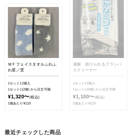
ＭＦフェイスタオルふわふ
凄腕 掛けられるブラシバ
わ星／雲
スクリーナー
1セット12個入
1セット10個入
1セット(12個)
から注文可能
1セット(10個)
から注文可能
¥1,320〜
¥1,100〜
(税込)
(税込)
1個あたり¥110
1個あたり¥110
最近チェックした商品