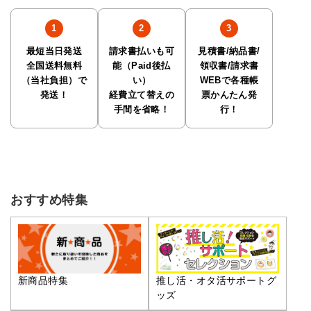
最短当日発送
請求書払いも可
見積書/納品書/
全国送料無料
能（Paid後払
領収書/請求書
（当社負担）で
い）
WEBで各種帳
発送！
経費立て替えの
票かんたん発
手間を省略！
行！
おすすめ特集
推し活・オタ活サポートグ
新商品特集
ッズ