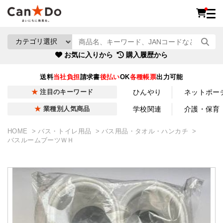
お気に入りから
購入履歴から
送料
当社負担
請求書
後払い
OK
各種帳票
出力可能
ひんやり
ネットポー
注目のキーワード
学校関連
介護・保育
業種別人気商品
HOME
バス・トイレ用品
バス用品・タオル・ハンカチ
バスルームブーツＷＨ