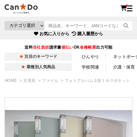
お気に入りから
購入履歴から
送料
当社負担
請求書
後払い
OK
各種帳票
出力可能
ひんやり
ネットポー
注目のキーワード
学校関連
介護・保育
業種別人気商品
HOME
文房具
ファイル
フォトアルバム３段１８０ポケット