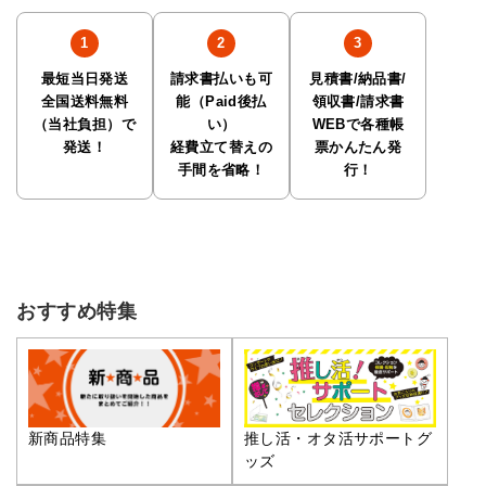
最短当日発送
請求書払いも可
見積書/納品書/
全国送料無料
能（Paid後払
領収書/請求書
（当社負担）で
い）
WEBで各種帳
発送！
経費立て替えの
票かんたん発
手間を省略！
行！
おすすめ特集
推し活・オタ活サポートグ
新商品特集
ッズ