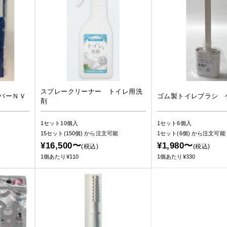
スプレークリーナー トイレ用洗
バーＮＶ
ゴム製トイレブラシ 
剤
1セット10個入
1セット6個入
15セット(150個)
から注文可能
1セット(6個)
から注文可能
¥16,500〜
¥1,980〜
(税込)
(税込)
1個あたり¥110
1個あたり¥330