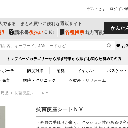
ゲストさま
ログイン
入できる。まとめ買いに便利な通販サイト
かんた
担
請求書
後払い
ＯＫ!
各種帳票
出力可能
お
トップページ
カテゴリーから探す
特集から探す
お知らせ
初めての方
トポーチ
防災対策
消臭
イヤホン
バスケット
・保育
病院・クリニック
不動産・リフォーム
香用品
抗菌便座シートＮＶ
抗菌便座シートＮＶ
・表面の手触りが良く、クッション性のある便座