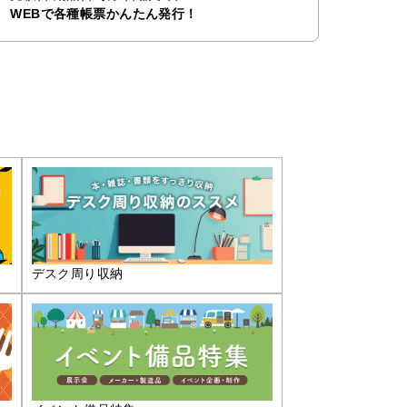
WEBで各種帳票かんたん発行！
デスク周り収納