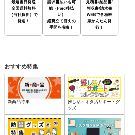
最短当日発送
請求書払いも可
見積書/納品書/
全国送料無料
能（Paid後払
領収書/請求書
（当社負担）で
い）
WEBで各種帳
発送！
経費立て替えの
票かんたん発
手間を省略！
行！
おすすめ特集
推し活・オタ活サポートグ
新商品特集
ッズ