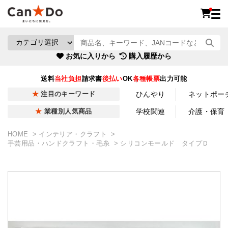
お気に入りから
購入履歴から
送料
当社負担
請求書
後払い
OK
各種帳票
出力可能
ひんやり
ネットポー
注目のキーワード
学校関連
介護・保育
業種別人気商品
HOME
インテリア・クラフト
手芸用品・ハンドクラフト・毛糸
シリコンモールド タイプＤ