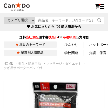
お気に入りから
購入履歴から
送料
当社負担
請求書
後払い
OK
各種帳票
出力可能
ひんやり
ネットポー
注目のキーワード
学校関連
介護・保育
業種別人気商品
HOME
衛生・健康用品
マッサージ・ダイエット
ひざ用サポーターパッド付