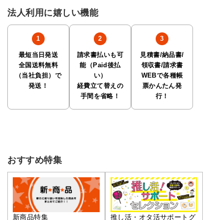
法人利用に嬉しい機能
最短当日発送
請求書払いも可
見積書/納品書/
全国送料無料
能（Paid後払
領収書/請求書
（当社負担）で
い）
WEBで各種帳
発送！
経費立て替えの
票かんたん発
手間を省略！
行！
おすすめ特集
推し活・オタ活サポートグ
新商品特集