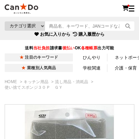
お気に入りから
購入履歴から
送料
当社負担
請求書
後払い
OK
各種帳票
出力可能
ひんやり
ネットポー
注目のキーワード
学校関連
介護・保育
業種別人気商品
HOME
キッチン用品
流し用品・消耗品
使い捨てスポンジ３０Ｐ ＧＹ