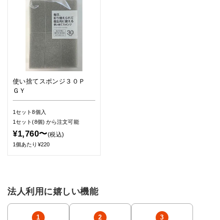
使い捨てスポンジ３０Ｐ
ＧＹ
1セット8個入
1セット(8個)
から注文可能
¥1,760〜
(税込)
1個あたり¥220
法人利用に嬉しい機能