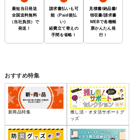
最短当日発送
請求書払いも可
見積書/納品書/
全国送料無料
能（Paid後払
領収書/請求書
（当社負担）で
い）
WEBで各種帳
発送！
経費立て替えの
票かんたん発
手間を省略！
行！
おすすめ特集
推し活・オタ活サポートグ
新商品特集
ッズ