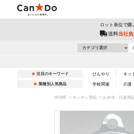
ロット単位で購
送料
当社負
ひんやり
ネッ
注目のキーワード
学校関連
介護
業種別人気商品
HOME
キッチン用品
お弁当・行楽用