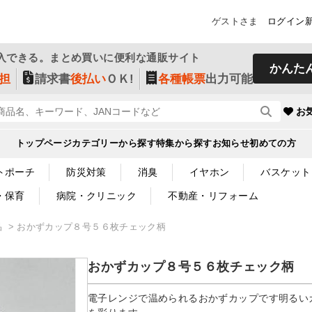
ゲストさま
ログイン
入できる。まとめ買いに便利な通販サイト
かんた
担
請求書
後払い
ＯＫ!
各種帳票
出力可能
お
トップページ
カテゴリーから探す
特集から探す
お知らせ
初めての方
トポーチ
防災対策
消臭
イヤホン
バスケット
・保育
病院・クリニック
不動産・リフォーム
品
おかずカップ８号５６枚チェック柄
おかずカップ８号５６枚チェック柄
電子レンジで温められるおかずカップです明るい