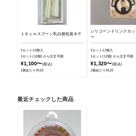
シリコーンドリンクカッ
１６ｃｍスプーン乳白個包装８Ｐ
ー
1セット10個入
1セット12個入
1セット(10個)
から注文可能
1セット(12個)
から注文可能
¥1,100〜
¥1,320〜
(税込)
(税込)
1個あたり¥110
1個あたり¥110
最近チェックした商品