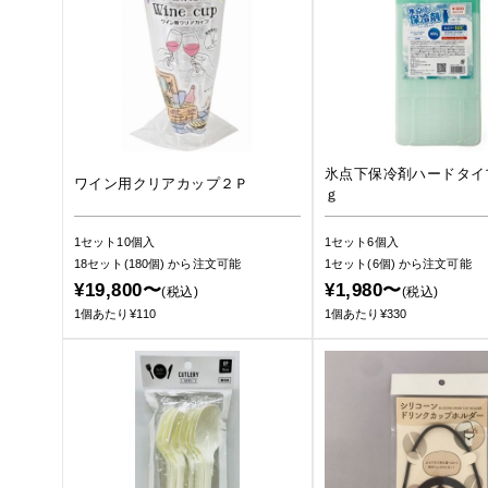
氷点下保冷剤ハードタイ
ワイン用クリアカップ２Ｐ
ｇ
1セット10個入
1セット6個入
18セット(180個)
から注文可能
1セット(6個)
から注文可能
¥19,800〜
¥1,980〜
(税込)
(税込)
1個あたり¥110
1個あたり¥330