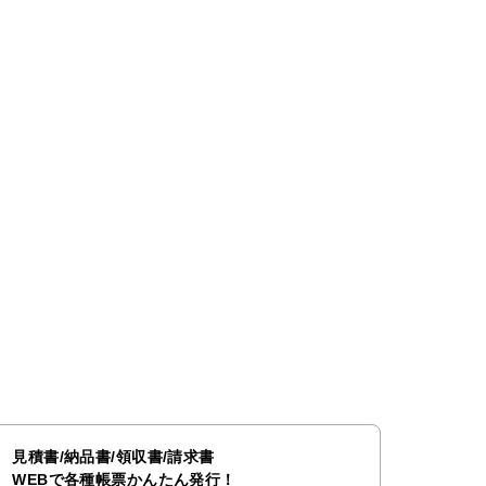
見積書/納品書/領収書/請求書
WEBで各種帳票かんたん発行！