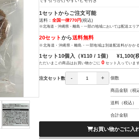
です引っかけやすいヒモ付き
1セットからご注文可能
送料：
全国一律770円
(税込)
※北海道・沖縄県・離島・一部の地域においては配送エリ
20セット
から
送料無料
※北海道・沖縄県・離島・一部地域は別途配送料がかか
1セット10個入（
¥110 / 1個）
¥1,100
(
0
ただいまこの商品はお買い物かごに
セット入っていま
個数
注文セット数
商品金額（税
送料（税込）
合計金額
お買い物かごに入