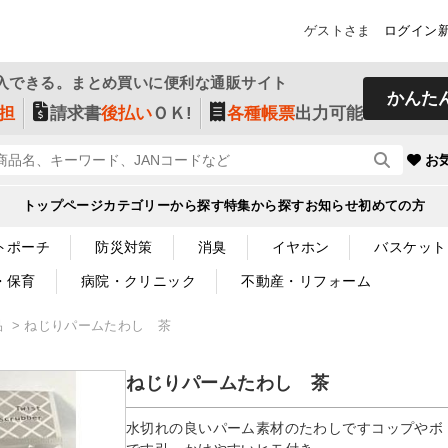
ゲストさま
ログイン
入できる。まとめ買いに便利な通販サイト
かんた
担
請求書
後払い
ＯＫ!
各種帳票
出力可能
お
トップページ
カテゴリーから探す
特集から探す
お知らせ
初めての方
トポーチ
防災対策
消臭
イヤホン
バスケット
・保育
病院・クリニック
不動産・リフォーム
品
ねじりパームたわし 茶
ねじりパームたわし 茶
水切れの良いパーム素材のたわしですコップやボ