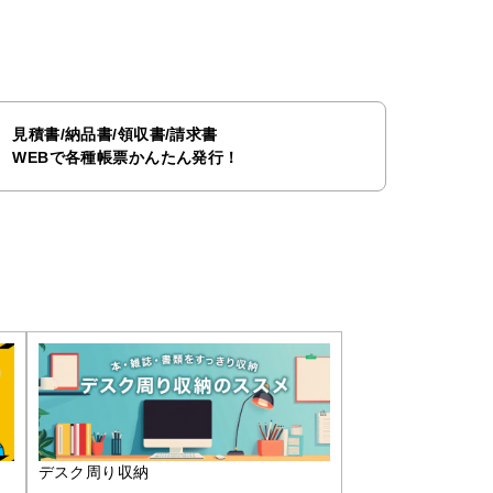
見積書/納品書/領収書/請求書
WEBで各種帳票かんたん発行！
デスク周り収納