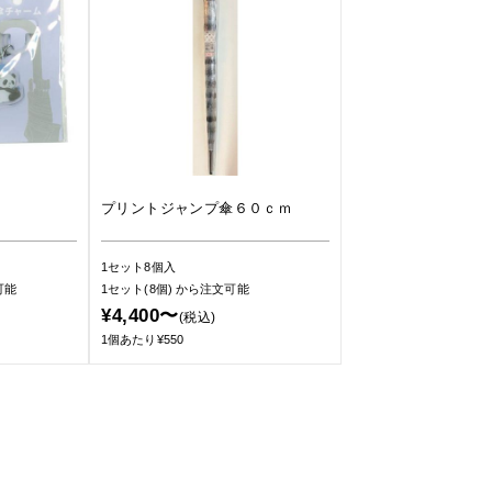
プリントジャンプ傘６０ｃｍ
1セット8個入
可能
1セット(8個)
から注文可能
¥4,400〜
(税込)
1個あたり¥550