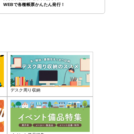
WEBで各種帳票かんたん発行！
デスク周り収納