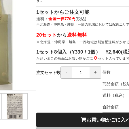
す。
1セットからご注文可能
送料：
全国一律770円
(税込)
※北海道・沖縄県・離島・一部の地域においては配送エリ
20セット
から
送料無料
※北海道・沖縄県・離島・一部地域は別途配送料がかか
1セット8個入（
¥330 / 1個）
¥2,640
(税
0
ただいまこの商品はお買い物かごに
セット入っていま
個数
注文セット数
商品金額（税
送料（税込）
合計金額
お買い物かごに入