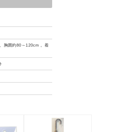
、胸囲約80～120cm 。着
ト