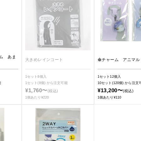
ム あま
大きめレインコート
傘チャーム アニマル
1セット8個入
1セット12個入
能
1セット(8個)
から注文可能
10セット(120個)
から注文
¥1,760〜
¥13,200〜
(税込)
(税込)
1個あたり¥220
1個あたり¥110