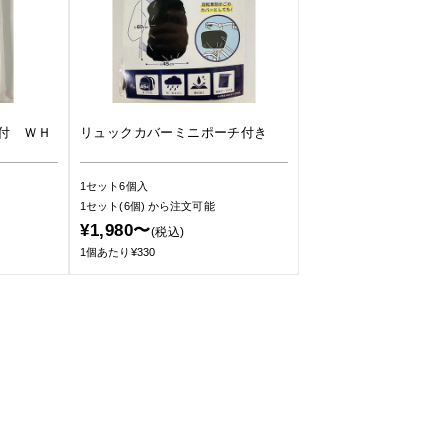
付 ＷＨ
リュックカバーミニポーチ付き
1セット6個入
1セット(6個)
から注文可能
¥1,980〜
(税込)
1個あたり¥330