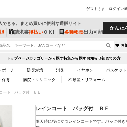
ゲストさま
ログイン
入できる。まとめ買いに便利な通販サイト
かんた
担
請求書
後払い
ＯＫ!
各種帳票
出力可能
お
トップページ
カテゴリーから探す
特集から探す
お知らせ
初めての方
トポーチ
防災対策
消臭
イヤホン
バスケット
・保育
病院・クリニック
不動産・リフォーム
コート バッグ付 ＢＥ
レインコート バッグ付 ＢＥ
雨天時に役に立つレインコートです。バッグ付き