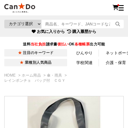
お気に入りから
購入履歴から
送料
当社負担
請求書
後払い
OK
各種帳票
出力可能
ひんやり
ネットポー
注目のキーワード
学校関連
介護・保育
業種別人気商品
HOME
ホーム用品
傘・雨具
レインポンチョ バッグ付 ＣＧＹ