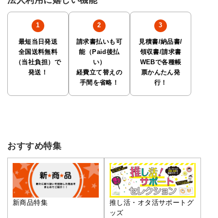
最短当日発送
請求書払いも可
見積書/納品書/
全国送料無料
能（Paid後払
領収書/請求書
（当社負担）で
い）
WEBで各種帳
発送！
経費立て替えの
票かんたん発
手間を省略！
行！
おすすめ特集
推し活・オタ活サポートグ
新商品特集
ッズ