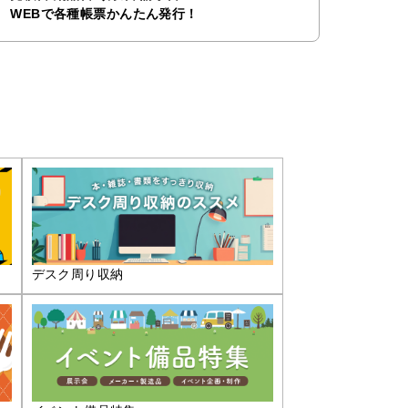
WEBで各種帳票かんたん発行！
デスク周り収納