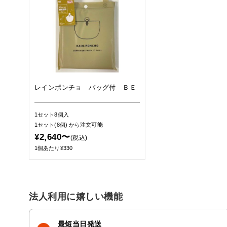
レインポンチョ バッグ付 ＢＥ
1セット8個入
1セット(8個)
から注文可能
¥2,640〜
(税込)
1個あたり¥330
法人利用に嬉しい機能
最短当日発送