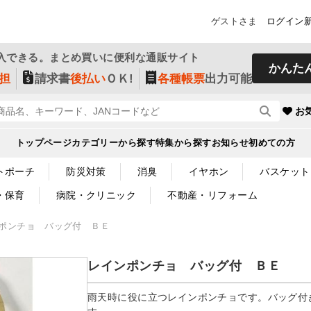
ゲストさま
ログイン
入できる。まとめ買いに便利な通販サイト
かんた
担
請求書
後払い
ＯＫ!
各種帳票
出力可能
お
トップページ
カテゴリーから探す
特集から探す
お知らせ
初めての方
トポーチ
防災対策
消臭
イヤホン
バスケット
・保育
病院・クリニック
不動産・リフォーム
ポンチョ バッグ付 ＢＥ
レインポンチョ バッグ付 ＢＥ
雨天時に役に立つレインポンチョです。バッグ付