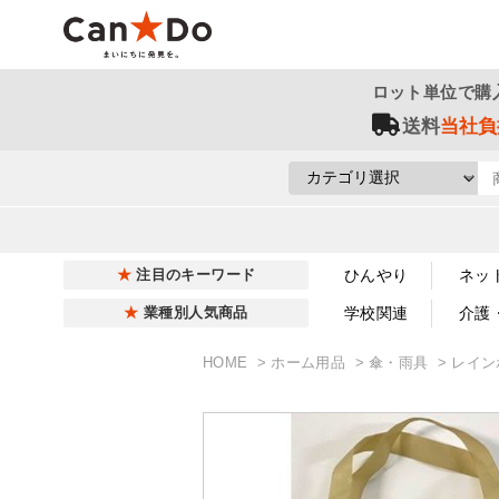
ロット単位で購
送料
当社負
ひんやり
ネッ
注目のキーワード
学校関連
介護
業種別人気商品
HOME
ホーム用品
傘・雨具
レイン