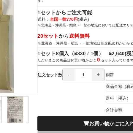
す。
1セットからご注文可能
送料：
全国一律770円
(税込)
※北海道・沖縄県・離島・一部の地域においては配送エリ
20セット
から
送料無料
※北海道・沖縄県・離島・一部地域は別途配送料がかか
1セット8個入（
¥330 / 1個）
¥2,640
(税
0
ただいまこの商品はお買い物かごに
セット入っていま
個数
注文セット数
商品金額（税
送料（税込）
合計金額
お買い物かごに入