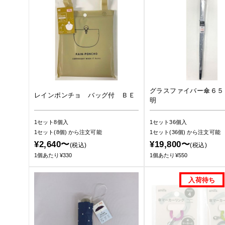
グラスファイバー傘６５
レインポンチョ バッグ付 ＢＥ
明
1セット8個入
1セット36個入
1セット(8個)
から注文可能
1セット(36個)
から注文可能
¥2,640〜
¥19,800〜
(税込)
(税込)
1個あたり¥330
1個あたり¥550