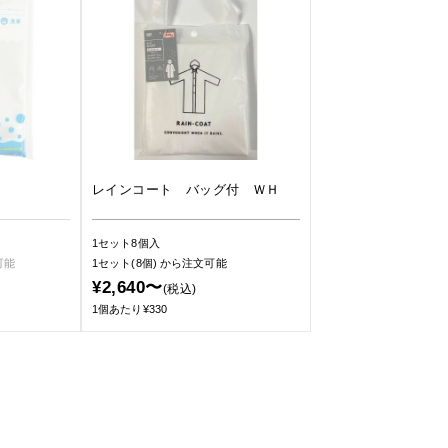
レインコート バッグ付 ＷＨ
1セット8個入
可能
1セット(8個)
から注文可能
¥2,640〜
(税込)
1個あたり¥330