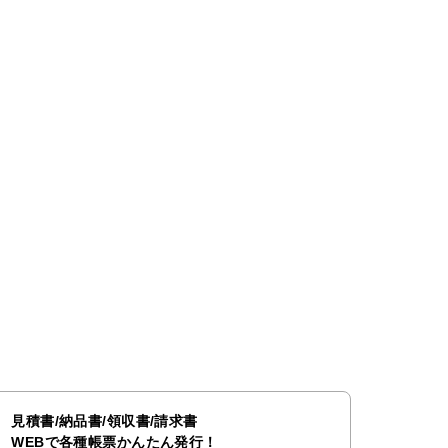
見積書/納品書/領収書/請求書
WEBで各種帳票かんたん発行！