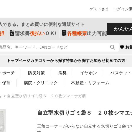
ゲストさま
ログイン
入できる。まとめ買いに便利な通販サイト
かんた
担
請求書
後払い
ＯＫ!
各種帳票
出力可能
お
トップページ
カテゴリーから探す
特集から探す
お知らせ
初めての方
トポーチ
防災対策
消臭
イヤホン
バスケット
・保育
病院・クリニック
不動産・リフォーム
品
自立型水切りゴミ袋Ｓ ２０枚シマエナガ柄
自立型水切りゴミ袋Ｓ ２０枚シマエ
三角コーナーがいらない自立する水切りゴミ袋で