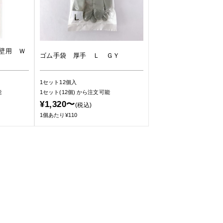
壁用 Ｗ
ゴム手袋 厚手 Ｌ ＧＹ
1セット12個入
能
1セット(12個)
から注文可能
¥1,320〜
(税込)
1個あたり¥110