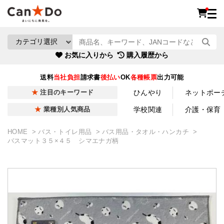
お気に入りから
購入履歴から
送料
当社負担
請求書
後払い
OK
各種帳票
出力可能
ひんやり
ネットポー
注目のキーワード
学校関連
介護・保育
業種別人気商品
HOME
バス・トイレ用品
バス用品・タオル・ハンカチ
バスマット３５×４５ シマエナガ柄