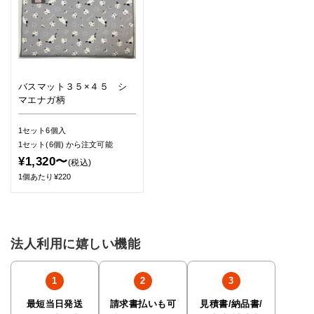
バスマット３５×４５ シ
マエナガ柄
1セット6個入
1セット(6個)
から注文可能
¥1,320〜
(税込)
1個あたり¥220
法人利用に嬉しい機能
最短当日発送
請求書払いも可
見積書/納品書/