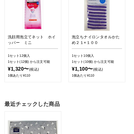
洗顔用泡立てネット ホイ
泡立ちナイロンタオルかた
ッパー ミニ
め２１×１００
1セット12個入
1セット10個入
1セット(12個)
から注文可能
1セット(10個)
から注文可能
¥1,320〜
¥1,100〜
(税込)
(税込)
1個あたり¥110
1個あたり¥110
最近チェックした商品