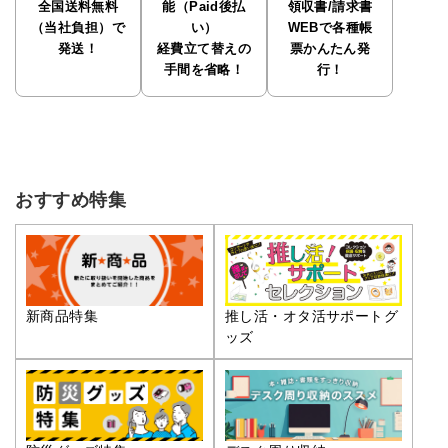
全国送料無料
能（Paid後払
領収書/請求書
（当社負担）で
い）
WEBで各種帳
発送！
経費立て替えの
票かんたん発
手間を省略！
行！
おすすめ特集
推し活・オタ活サポートグ
新商品特集
ッズ