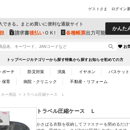
ゲストさま
ログイン
入できる。まとめ買いに便利な通販サイト
かんた
担
請求書
後払い
ＯＫ!
各種帳票
出力可能
お
トップページ
カテゴリーから探す
特集から探す
お知らせ
初めての方
トポーチ
防災対策
消臭
イヤホン
バスケット
・保育
病院・クリニック
不動産・リフォーム
・カー用品
トラベル圧縮ケース Ｌ
トラベル圧縮ケース Ｌ
かさばる衣類を収納してファスナーを閉めるだけ