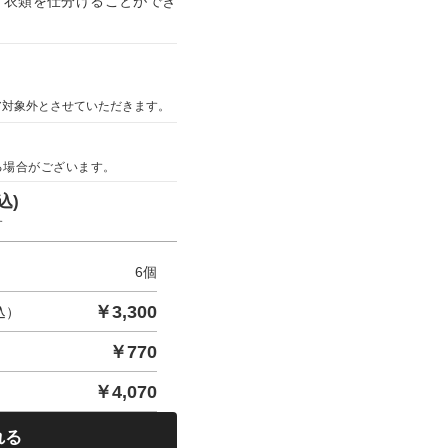
、衣類を仕分けることができ
ア対象外とさせていただきます。
る場合がございます。
込)
す
6
個
￥
3,300
込）
￥
770
￥
4,070
れる