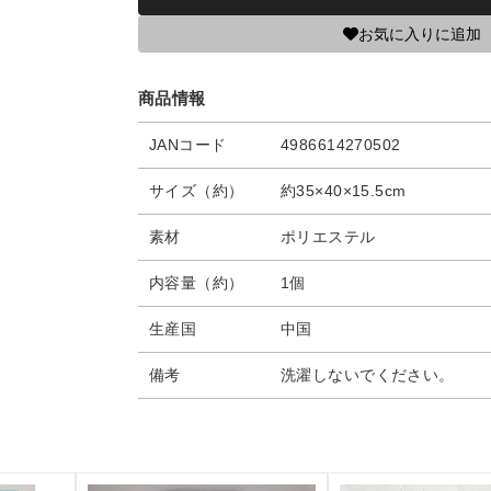
お気に入りに追加
商品情報
JANコード
4986614270502
サイズ（約）
約35×40×15.5cm
素材
ポリエステル
内容量（約）
1個
生産国
中国
備考
洗濯しないでください。