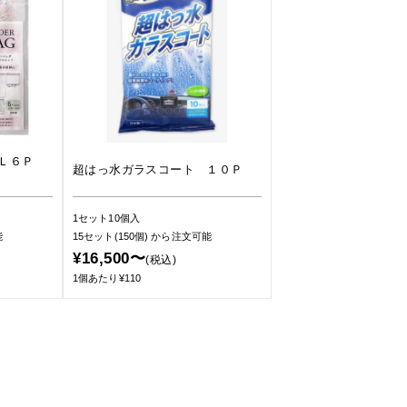
ＭＬ６Ｐ
超はっ水ガラスコート １０Ｐ
1セット10個入
能
15セット(150個)
から注文可能
¥16,500〜
(税込)
1個あたり¥110