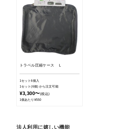
トラベル圧縮ケース Ｌ
1セット6個入
1セット(6個)
から注文可能
¥3,300〜
(税込)
1個あたり¥550
法人利用に嬉しい機能