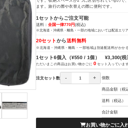
です。収納スペースが2つに区切られているので
ます。旅行の際や衣替えの際に便利です。
1セットからご注文可能
送料：
全国一律770円
(税込)
※北海道・沖縄県・離島・一部の地域においては配送エリ
20セット
から
送料無料
※北海道・沖縄県・離島・一部地域は別途配送料がかか
1セット6個入（
¥550 / 1個）
¥3,300
(税
0
ただいまこの商品はお買い物かごに
セット入っていま
個数
注文セット数
商品金額（税
送料（税込）
合計金額
お買い物かごに入