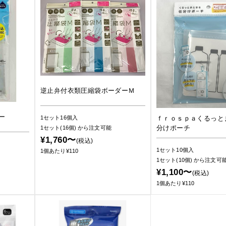
逆止弁付衣類圧縮袋ボーダーＭ
ー
ｆｒｏｓｐａくるっと
1セット16個入
分けポーチ
1セット(16個)
から注文可能
¥1,760〜
(税込)
1セット10個入
1個あたり¥110
1セット(10個)
から注文可
¥1,100〜
(税込)
1個あたり¥110