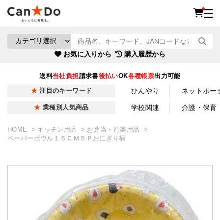
お気に入りから
購入履歴から
送料
当社負担
請求書
後払い
OK
各種帳票
出力可能
ひんやり
ネットポー
注目のキーワード
学校関連
介護・保育
業種別人気商品
HOME
キッチン用品
お弁当・行楽用品
ペーパーボウル１５ＣＭ５Ｐおにぎり柄