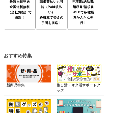
最短当日発送
請求書払いも可
見積書/納品書/
全国送料無料
能（Paid後払
領収書/請求書
（当社負担）で
い）
WEBで各種帳
発送！
経費立て替えの
票かんたん発
手間を省略！
行！
おすすめ特集
推し活・オタ活サポートグ
新商品特集
ッズ