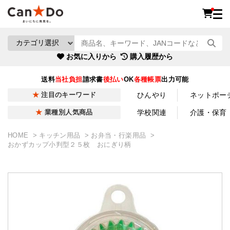
お気に入りから
購入履歴から
送料
当社負担
請求書
後払い
OK
各種帳票
出力可能
ひんやり
ネットポー
注目のキーワード
学校関連
介護・保育
業種別人気商品
HOME
キッチン用品
お弁当・行楽用品
おかずカップ小判型２５枚 おにぎり柄