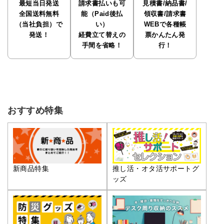
最短当日発送
請求書払いも可
見積書/納品書/
全国送料無料
能（Paid後払
領収書/請求書
（当社負担）で
い）
WEBで各種帳
発送！
経費立て替えの
票かんたん発
手間を省略！
行！
おすすめ特集
推し活・オタ活サポートグ
新商品特集
ッズ