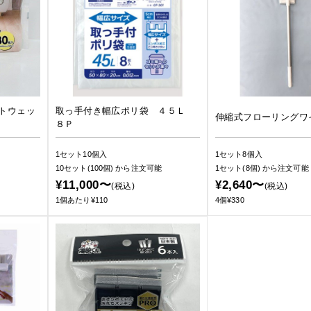
トウェッ
取っ手付き幅広ポリ袋 ４５Ｌ
伸縮式フローリングワ
８Ｐ
1セット10個入
1セット8個入
10セット(100個)
から注文可能
1セット(8個)
から注文可能
¥11,000〜
¥2,640〜
(税込)
(税込)
1個あたり¥110
4個¥330