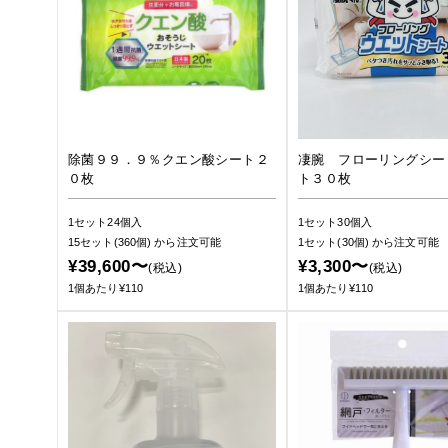
除菌９９．９％クエン酸シート２
凄腕 フローリングシー
０枚
ト３０枚
1セット24個入
1セット30個入
15セット(360個)
から注文可能
1セット(30個)
から注文可能
¥39,600〜
¥3,300〜
(税込)
(税込)
1個あたり¥110
1個あたり¥110