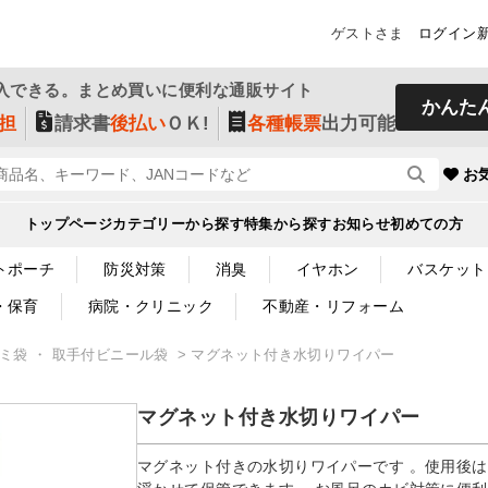
ゲストさま
ログイン
入できる。まとめ買いに便利な通販サイト
かんた
担
請求書
後払い
ＯＫ!
各種帳票
出力可能
お
トップページ
カテゴリーから探す
特集から探す
お知らせ
初めての方
トポーチ
防災対策
消臭
イヤホン
バスケット
・保育
病院・クリニック
不動産・リフォーム
ゴミ袋 ・ 取手付ビニール袋
マグネット付き水切りワイパー
マグネット付き水切りワイパー
マグネット付きの水切りワイパーです 。使用後