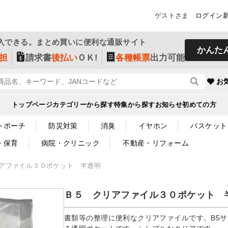
ゲストさま
ログイン
入できる。まとめ買いに便利な通販サイト
かんた
担
請求書
後払い
ＯＫ!
各種帳票
出力可能
お
トップページ
カテゴリーから探す
特集から探す
お知らせ
初めての方
トポーチ
防災対策
消臭
イヤホン
バスケット
・保育
病院・クリニック
不動産・リフォーム
アファイル３０ポケット 半透明
Ｂ５ クリアファイル３０ポケット 
書類等の整理に便利なクリアファイルです。B5サ