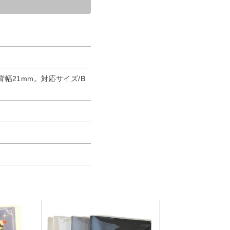
×背幅21mm。対応サイズ/B