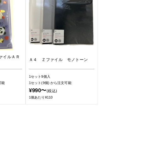
ァイルＡＲ
Ａ４ Ｚファイル モノトーン
1セット9個入
可能
1セット(9個)
から注文可能
¥990〜
(税込)
1個あたり¥110