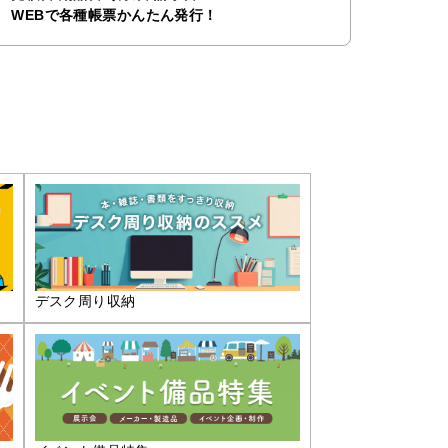
WEBで各種帳票かんたん発行！
デスク周り収納