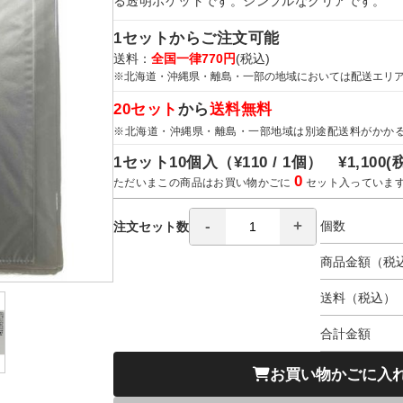
る透明ポケットです。シンプルなクリアです。
1セットからご注文可能
送料：
全国一律770円
(税込)
※北海道・沖縄県・離島・一部の地域においては配送エリ
20セット
から
送料無料
※北海道・沖縄県・離島・一部地域は別途配送料がかか
1セット10個入（
¥110 / 1個）
¥1,100
(
0
ただいまこの商品はお買い物かごに
セット入っていま
個数
注文セット数
商品金額（税
送料（税込）
合計金額
お買い物かごに入