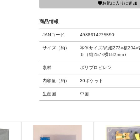
お気に入りに追加
商品情報
JANコード
4986614275590
サイズ（約）
本体サイズ/約縦273×横204
５（縦257×横182mm）
素材
ポリプロピレン
内容量（約）
30ポケット
生産国
中国