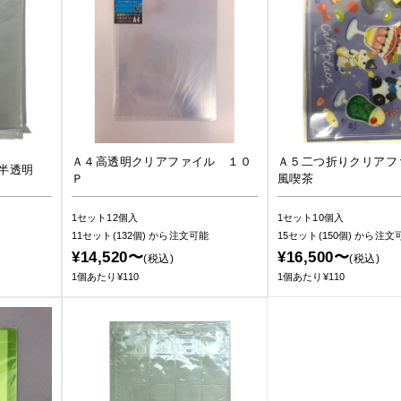
Ａ４高透明クリアファイル １０
Ａ５二つ折りクリアフ
半透明
Ｐ
風喫茶
1セット12個入
1セット10個入
11セット(132個)
から注文可能
15セット(150個)
から注文
¥14,520〜
¥16,500〜
(税込)
(税込)
1個あたり¥110
1個あたり¥110