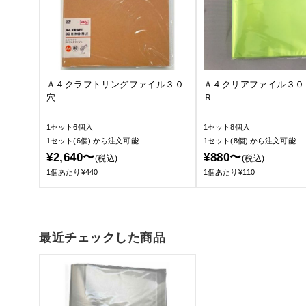
Ａ４クラフトリングファイル３０
Ａ４クリアファイル３０
穴
Ｒ
1セット6個入
1セット8個入
1セット(6個)
から注文可能
1セット(8個)
から注文可能
¥2,640〜
¥880〜
(税込)
(税込)
1個あたり¥440
1個あたり¥110
最近チェックした商品