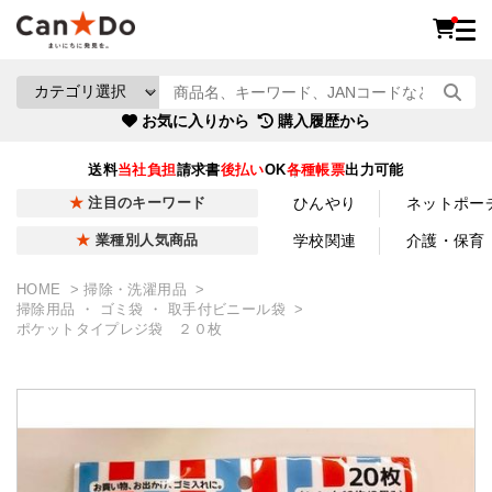
お気に入りから
購入履歴から
送料
当社負担
請求書
後払い
OK
各種帳票
出力可能
ひんやり
ネットポー
注目のキーワード
学校関連
介護・保育
業種別人気商品
HOME
掃除・洗濯用品
掃除用品 ・ ゴミ袋 ・ 取手付ビニール袋
ポケットタイプレジ袋 ２０枚