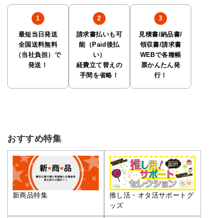
最短当日発送
請求書払いも可
見積書/納品書/
全国送料無料
能（Paid後払
領収書/請求書
（当社負担）で
い）
WEBで各種帳
発送！
経費立て替えの
票かんたん発
手間を省略！
行！
おすすめ特集
推し活・オタ活サポートグ
新商品特集
ッズ