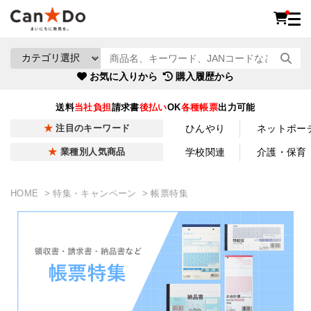
お気に入りから
購入履歴から
送料
当社負担
請求書
後払い
OK
各種帳票
出力可能
ひんやり
ネットポー
注目のキーワード
学校関連
介護・保育
業種別人気商品
HOME
特集・キャンペーン
帳票特集