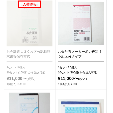
お会計票１３０枚区分記載請
お会計票ノーカーボン複写４
求書等保存方式
０組区分タイプ
1セット10個入
1セット10個入
10セット(100個)
から注文可能
10セット(100個)
から注文可能
¥11,000〜
¥11,000〜
(税込)
(税込)
1個あたり¥110
1個あたり¥110