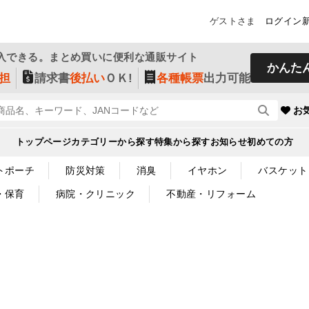
ゲストさま
ログイン
入できる。まとめ買いに便利な通販サイト
かんた
担
請求書
後払い
ＯＫ!
各種帳票
出力可能
お
トップページ
カテゴリーから探す
特集から探す
お知らせ
初めての方
トポーチ
防災対策
消臭
イヤホン
バスケット
・保育
病院・クリニック
不動産・リフォーム