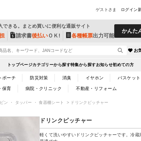
ゲストさま
ログイン
入できる。まとめ買いに便利な通販サイト
かんた
担
請求書
後払い
ＯＫ!
各種帳票
出力可能
お
トップページ
カテゴリーから探す
特集から探す
お知らせ
初めての方
トポーチ
防災対策
消臭
イヤホン
バスケット
・保育
病院・クリニック
不動産・リフォーム
ビン ・ タッパー ・ 食器棚シート
ドリンクピッチャー
ドリンクピッチャー
軽くて洗いやすいドリンクピッチャーです。冷蔵