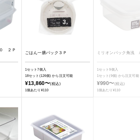
０ ２Ｐ
ごはん一膳パック３Ｐ
ミリオンパック角浅 
1セット7個入
1セット9個入
18セット(126個)
から注文可能
1セット(9個)
から注文可能
¥13,860〜
¥990〜
(税込)
(税込)
1個あたり¥110
1個あたり¥110