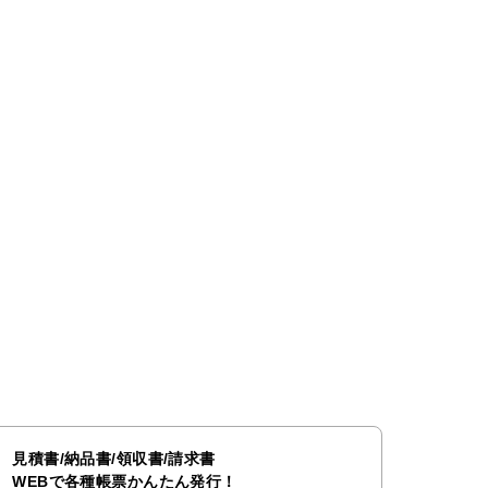
見積書/納品書/領収書/請求書
WEBで各種帳票かんたん発行！