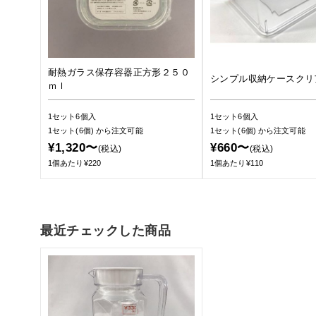
耐熱ガラス保存容器正方形２５０
シンプル収納ケースクリ
ｍｌ
1セット6個入
1セット6個入
1セット(6個)
から注文可能
1セット(6個)
から注文可能
¥1,320〜
¥660〜
(税込)
(税込)
1個あたり¥220
1個あたり¥110
最近チェックした商品