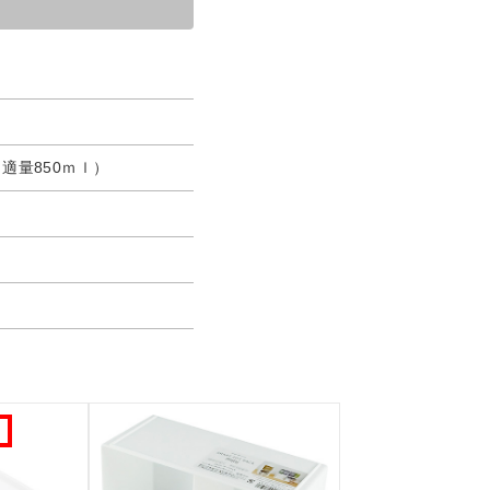
（適量850ｍｌ）