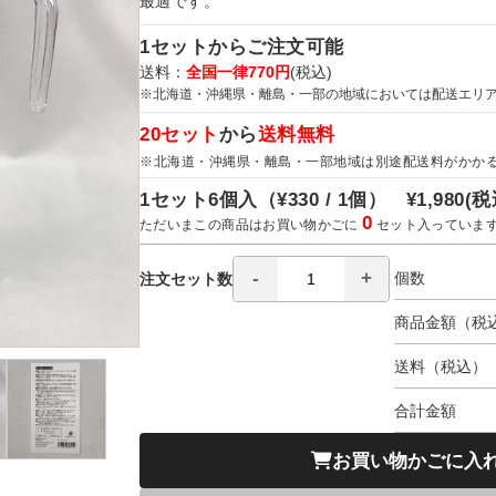
最適です。
1セットからご注文可能
送料：
全国一律770円
(税込)
※北海道・沖縄県・離島・一部の地域においては配送エリ
20セット
から
送料無料
※北海道・沖縄県・離島・一部地域は別途配送料がかか
1セット6個入（
¥330 / 1個）
¥1,980
(税
0
ただいまこの商品はお買い物かごに
セット入っていま
個数
注文セット数
商品金額（税
送料（税込）
合計金額
お買い物かごに入