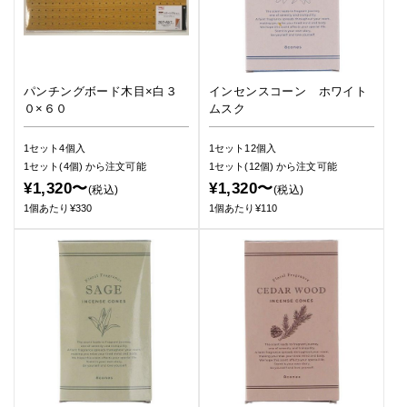
パンチングボード木目×白３
インセンスコーン ホワイト
０×６０
ムスク
1セット4個入
1セット12個入
1セット(4個)
から注文可能
1セット(12個)
から注文可能
¥1,320〜
¥1,320〜
(税込)
(税込)
1個あたり¥330
1個あたり¥110