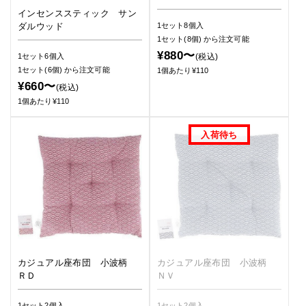
インセンススティック サン
ダルウッド
1セット8個入
1セット(8個)
から注文可能
¥880〜
(税込)
1セット6個入
1セット(6個)
から注文可能
1個あたり¥110
¥660〜
(税込)
1個あたり¥110
カジュアル座布団 小波柄
カジュアル座布団 小波柄
ＲＤ
ＮＶ
1セット2個入
1セット2個入