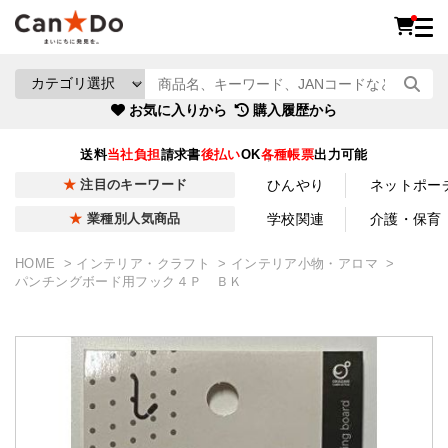
お気に入りから
購入履歴から
送料
当社負担
請求書
後払い
OK
各種帳票
出力可能
ひんやり
ネットポー
注目のキーワード
学校関連
介護・保育
業種別人気商品
HOME
インテリア・クラフト
インテリア小物・アロマ
パンチングボード用フック４Ｐ ＢＫ