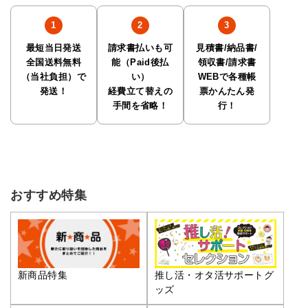
最短当日発送
請求書払いも可
見積書/納品書/
全国送料無料
能（Paid後払
領収書/請求書
（当社負担）で
い）
WEBで各種帳
発送！
経費立て替えの
票かんたん発
手間を省略！
行！
おすすめ特集
推し活・オタ活サポートグ
新商品特集
ッズ