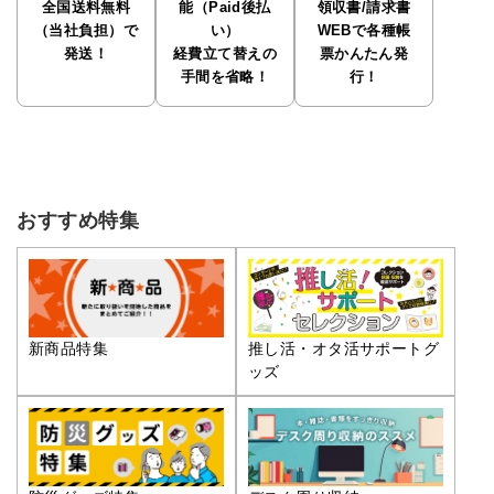
全国送料無料
能（Paid後払
領収書/請求書
（当社負担）で
い）
WEBで各種帳
発送！
経費立て替えの
票かんたん発
手間を省略！
行！
おすすめ特集
推し活・オタ活サポートグ
新商品特集
ッズ