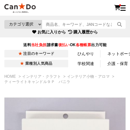
お気に入りから
購入履歴から
送料
当社負担
請求書
後払い
OK
各種帳票
出力可能
ひんやり
ネットポー
注目のキーワード
学校関連
介護・保育
業種別人気商品
HOME
インテリア・クラフト
インテリア小物・アロマ
ティーライトキャンドル９Ｐ バニラ