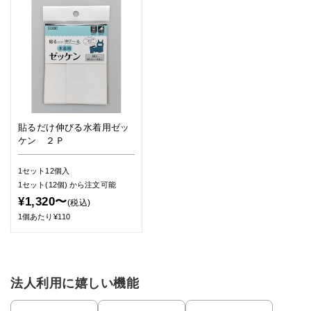
貼るだけ伸びる水着用ゼッ
ケン ２Ｐ
1セット12個入
1セット(12個)
から注文可能
¥1,320〜
(税込)
1個あたり¥110
法人利用に嬉しい機能