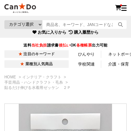
お気に入りから
購入履歴から
送料
当社負担
請求書
後払い
OK
各種帳票
出力可能
ひんやり
ネットポー
注目のキーワード
学校関連
介護・保育
業種別人気商品
HOME
インテリア・クラフト
手芸用品・ハンドクラフト・毛糸
貼るだけ伸びる水着用ゼッケン ２Ｐ