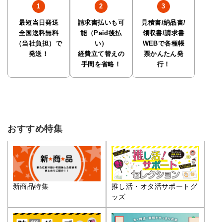
最短当日発送
請求書払いも可
見積書/納品書/
全国送料無料
能（Paid後払
領収書/請求書
（当社負担）で
い）
WEBで各種帳
発送！
経費立て替えの
票かんたん発
手間を省略！
行！
おすすめ特集
推し活・オタ活サポートグ
新商品特集
ッズ