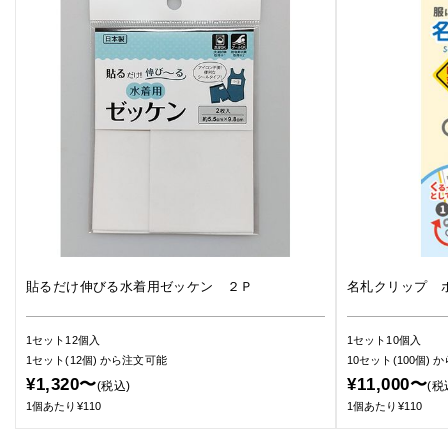
貼るだけ伸びる水着用ゼッケン ２Ｐ
名札クリップ 
1セット12個入
1セット10個入
1セット(12個)
から注文可能
10セット(100個)
か
¥1,320〜
¥11,000〜
(税込)
(税
1個あたり¥110
1個あたり¥110