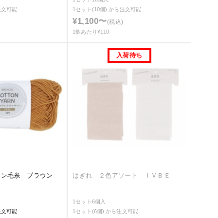
注文可能
1セット(10個)
から注文可能
¥1,100〜
(税込)
1個あたり¥110
トン毛糸 ブラウン
はぎれ ２色アソート ＩＶＢＥ
1セット6個入
注文可能
1セット(6個)
から注文可能