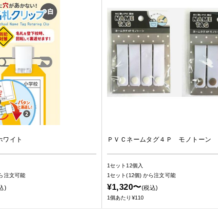
ホワイト
ＰＶＣネームタグ４Ｐ モノトーン
1セット12個入
ら注文可能
1セット(12個)
から注文可能
¥1,320〜
込)
(税込)
1個あたり¥110