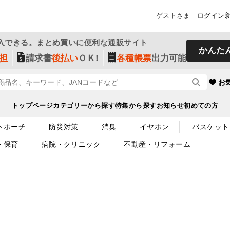
ゲストさま
ログイン
入できる。まとめ買いに便利な通販サイト
かんた
担
請求書
後払い
ＯＫ!
各種帳票
出力可能
お
トップページ
カテゴリーから探す
特集から探す
お知らせ
初めての方
トポーチ
防災対策
消臭
イヤホン
バスケット
・保育
病院・クリニック
不動産・リフォーム