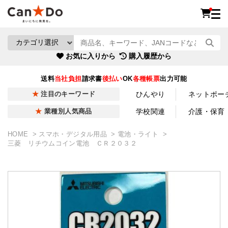
お気に入りから
購入履歴から
送料
当社負担
請求書
後払い
OK
各種帳票
出力可能
ひんやり
ネットポー
注目のキーワード
学校関連
介護・保育
業種別人気商品
HOME
スマホ・デジタル用品
電池・ライト
三菱 リチウムコイン電池 ＣＲ２０３２