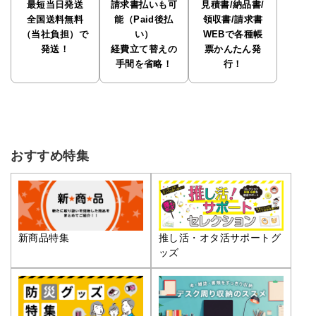
最短当日発送
請求書払いも可
見積書/納品書/
全国送料無料
能（Paid後払
領収書/請求書
（当社負担）で
い）
WEBで各種帳
発送！
経費立て替えの
票かんたん発
手間を省略！
行！
おすすめ特集
推し活・オタ活サポートグ
新商品特集
ッズ