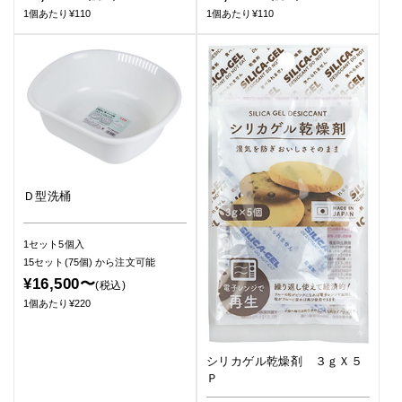
1個あたり¥110
1個あたり¥110
Ｄ型洗桶
1セット5個入
15セット(75個)
から注文可能
¥16,500〜
(税込)
1個あたり¥220
シリカゲル乾燥剤 ３ｇＸ５
Ｐ