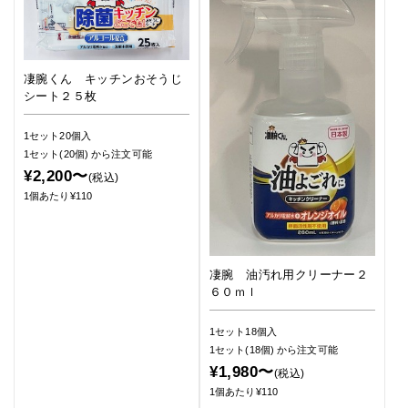
凄腕くん キッチンおそうじ
シート２５枚
1セット20個入
1セット(20個)
から注文可能
¥2,200〜
(税込)
1個あたり¥110
凄腕 油汚れ用クリーナー２
６０ｍｌ
1セット18個入
1セット(18個)
から注文可能
¥1,980〜
(税込)
1個あたり¥110