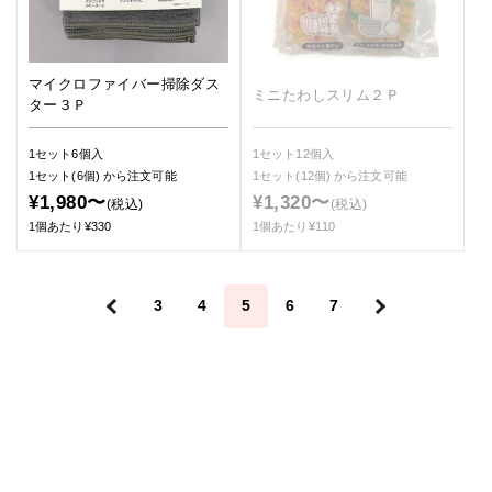
マイクロファイバー掃除ダス
ミニたわしスリム２Ｐ
ター３Ｐ
1セット6個入
1セット12個入
1セット(6個)
から注文可能
1セット(12個)
から注文可能
¥1,980〜
¥1,320〜
(税込)
(税込)
1個あたり¥330
1個あたり¥110
＜
3
4
5
6
7
＞