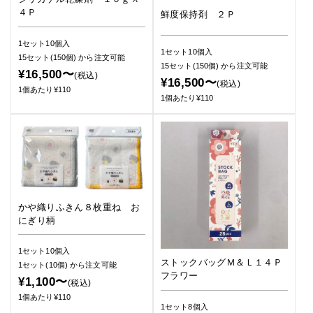
４Ｐ
鮮度保持剤 ２Ｐ
1セット10個入
1セット10個入
15セット(150個)
から注文可能
15セット(150個)
から注文可能
¥16,500〜
(税込)
¥16,500〜
(税込)
1個あたり¥110
1個あたり¥110
かや織りふきん８枚重ね お
にぎり柄
1セット10個入
ストックバッグＭ＆Ｌ１４Ｐ
1セット(10個)
から注文可能
フラワー
¥1,100〜
(税込)
1個あたり¥110
1セット8個入