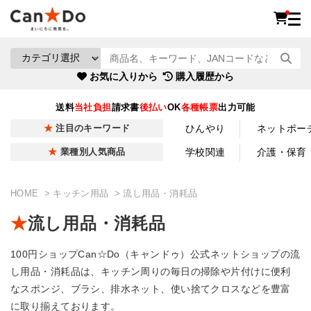
お気に入りから
購入履歴から
送料
当社負担
請求書
後払い
OK
各種帳票
出力可能
ひんやり
ネットポー
注目のキーワード
学校関連
介護・保育
業種別人気商品
HOME
キッチン用品
流し用品・消耗品
流し用品・消耗品
100円ショップCan☆Do（キャンドゥ）公式ネットショップの流
し用品・消耗品は、キッチン周りの毎日の掃除や片付けに便利
なスポンジ、ブラシ、排水ネット、使い捨てクロスなどを豊富
に取り揃えております。