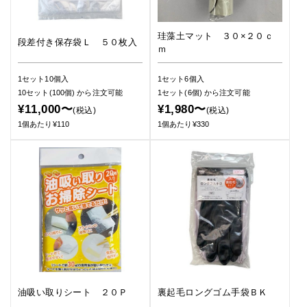
珪藻土マット ３０×２０ｃ
段差付き保存袋Ｌ ５０枚入
ｍ
1セット10個入
1セット6個入
10セット(100個)
から注文可能
1セット(6個)
から注文可能
¥11,000〜
¥1,980〜
(税込)
(税込)
1個あたり¥110
1個あたり¥330
油吸い取りシート ２０Ｐ
裏起毛ロングゴム手袋ＢＫ