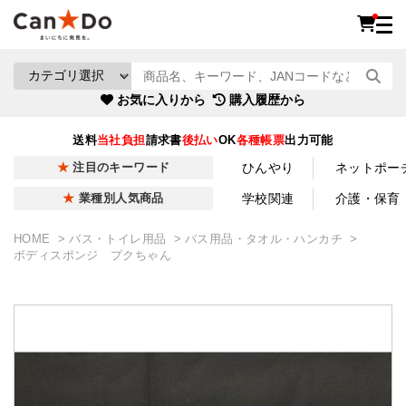
お気に入りから
購入履歴から
送料
当社負担
請求書
後払い
OK
各種帳票
出力可能
ひんやり
ネットポー
注目のキーワード
学校関連
介護・保育
業種別人気商品
HOME
バス・トイレ用品
バス用品・タオル・ハンカチ
ボディスポンジ プクちゃん