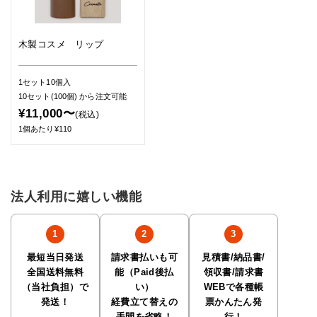
木製コスメ リップ
1セット10個入
10セット(100個)
から注文可能
¥11,000〜
(税込)
1個あたり¥110
法人利用に嬉しい機能
最短当日発送
請求書払いも可
見積書/納品書/
全国送料無料
能（Paid後払
領収書/請求書
（当社負担）で
い）
WEBで各種帳
発送！
経費立て替えの
票かんたん発