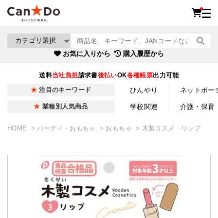
お気に入りから
購入履歴から
送料
当社負担
請求書
後払い
OK
各種帳票
出力可能
ひんやり
ネットポー
注目のキーワード
学校関連
介護・保育
業種別人気商品
HOME
パーティ・おもちゃ
おもちゃ
木製コスメ リップ