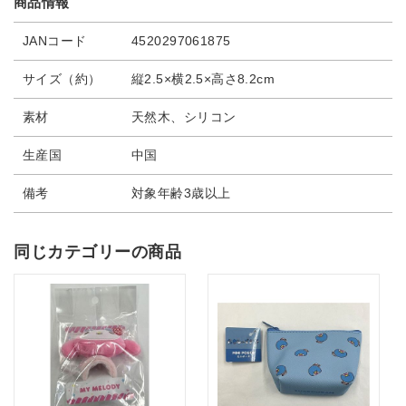
商品情報
JANコード
4520297061875
サイズ（約）
縦2.5×横2.5×高さ8.2cm
素材
天然木、シリコン
生産国
中国
備考
対象年齢3歳以上
同じカテゴリーの商品