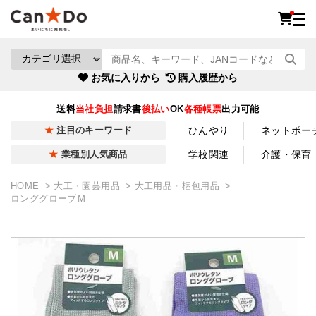
お気に入りから
購入履歴から
送料
当社負担
請求書
後払い
OK
各種帳票
出力可能
ひんやり
ネットポー
注目のキーワード
学校関連
介護・保育
業種別人気商品
HOME
大工・園芸用品
大工用品・梱包用品
ロンググローブＭ