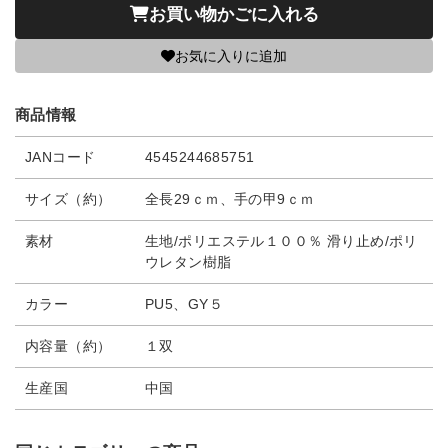
お買い物かごに入れる
お気に入りに追加
商品情報
JANコード
4545244685751
サイズ（約）
全長29ｃｍ、手の甲9ｃｍ
素材
生地/ポリエステル１００％ 滑り止め/ポリ
ウレタン樹脂
カラー
PU5、GY５
内容量（約）
１双
生産国
中国