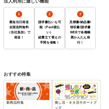
法人利用に嬉しい機能
最短当日発送
請求書払いも可
見積書/納品書/
全国送料無料
能（Paid後払
領収書/請求書
（当社負担）で
い）
WEBで各種帳
発送！
経費立て替えの
票かんたん発
手間を省略！
行！
おすすめ特集
推し活・オタ活サポートグ
新商品特集
ッズ