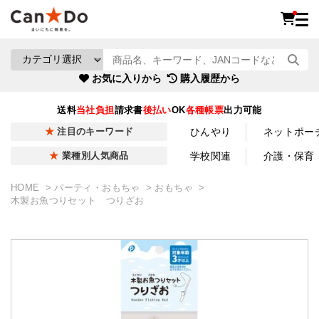
お気に入りから
購入履歴から
送料
当社負担
請求書
後払い
OK
各種帳票
出力可能
ひんやり
ネットポー
注目のキーワード
学校関連
介護・保育
業種別人気商品
HOME
パーティ・おもちゃ
おもちゃ
木製お魚つりセット つりざお