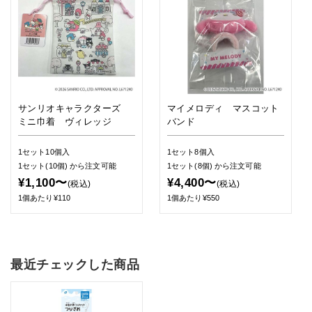
サンリオキャラクターズ
マイメロディ マスコット
ミニ巾着 ヴィレッジ
バンド
1セット10個入
1セット8個入
1セット(10個)
から注文可能
1セット(8個)
から注文可能
¥1,100〜
¥4,400〜
(税込)
(税込)
1個あたり¥110
1個あたり¥550
最近チェックした商品