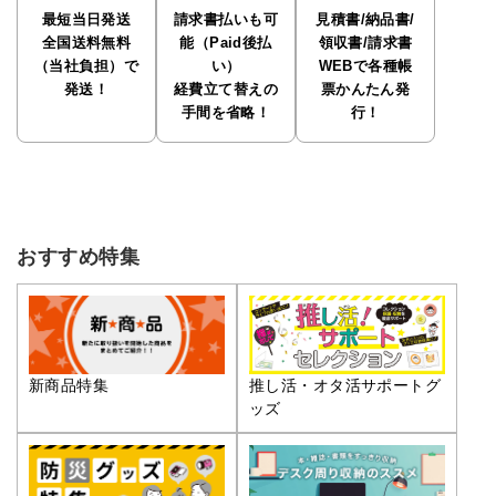
最短当日発送
請求書払いも可
見積書/納品書/
全国送料無料
能（Paid後払
領収書/請求書
（当社負担）で
い）
WEBで各種帳
発送！
経費立て替えの
票かんたん発
手間を省略！
行！
おすすめ特集
推し活・オタ活サポートグ
新商品特集
ッズ