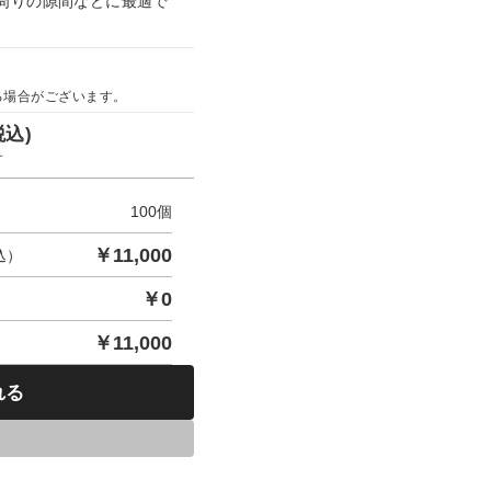
周りの隙間などに最適で
る場合がございます。
税込)
す
100
個
￥
11,000
込）
￥
0
￥
11,000
れる