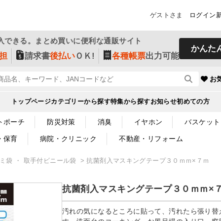
ゲストさま
ログイン
入できる。まとめ買いに便利な通販サイト
かんた
担
請求書
後払い
ＯＫ!
各種帳票
出力可能
お
トップページ
カテゴリーから探す
特集から探す
お知らせ
初めての方
トポーチ
防災対策
消臭
イヤホン
バスケット
・保育
病院・クリニック
不動産・リフォーム
ゴミ袋 ・ 取手付ビニール袋
抗菌剤入マスキングテープ３０ｍｍ×７ｍ
抗菌剤入マスキングテープ３０ｍｍ×
汚れの気になるところに貼って、汚れたら張り替