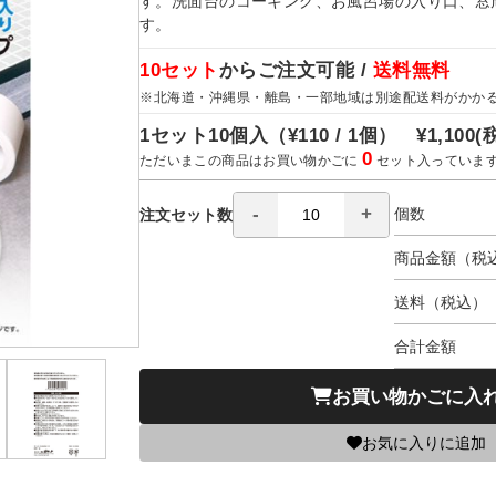
す。洗面台のコーキング、お風呂場の入り口、窓
す。
10セット
からご注文可能 /
送料無料
※北海道・沖縄県・離島・一部地域は別途配送料がかか
1セット10個入（
¥110 / 1個）
¥1,100
(
0
ただいまこの商品はお買い物かごに
セット入っていま
個数
注文セット数
商品金額（税
送料（税込）
合計金額
お買い物かごに入
お気に入りに追加