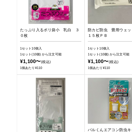
たっぷり入るポリ袋小 乳白 ３
防カビ防虫 畳用ウェッ
０枚
１５枚ＰＢ
1セット10個入
1セット10個入
1セット(10個)
から注文可能
1セット(10個)
から注文可能
¥1,100〜
¥1,100〜
(税込)
(税込)
1個あたり¥110
1個あたり¥110
バルくんエアコン防虫キ