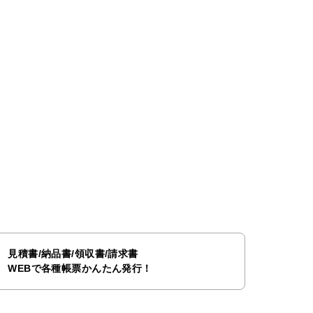
見積書/納品書/領収書/請求書
WEBで各種帳票かんたん発行！