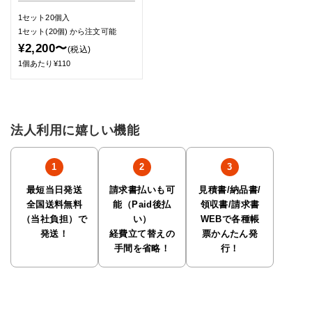
1セット20個入
1セット(20個)
から注文可能
¥2,200〜
(税込)
1個あたり¥110
法人利用に嬉しい機能
最短当日発送
請求書払いも可
見積書/納品書/
全国送料無料
能（Paid後払
領収書/請求書
（当社負担）で
い）
WEBで各種帳
発送！
経費立て替えの
票かんたん発
手間を省略！
行！