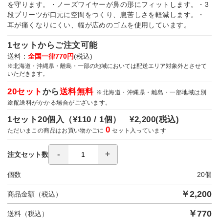
を守ります。・ノーズワイヤーが鼻の形にフィットします。・3
段プリーツが口元に空間をつくり、息苦しさを軽減します。・
耳が痛くなりにくい、幅が広めのゴムを使用しています。
1セットからご注文可能
送料：
全国一律770円
(税込)
※北海道・沖縄県・離島・一部の地域においては配送エリア対象外とさせて
いただきます。
20セット
から
送料無料
※北海道・沖縄県・離島・一部地域は別
途配送料がかかる場合がございます。
1セット20個入（
¥110 / 1個）
¥2,200
(税込)
0
ただいまこの商品はお買い物かごに
セット入っています
注文セット数
個数
20
個
￥
2,200
商品金額（税込）
￥
770
送料（税込）