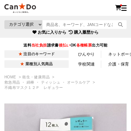
お気に入りから
購入履歴から
送料
当社負担
請求書
後払い
OK
各種帳票
出力可能
ひんやり
ネットポー
注目のキーワード
学校関連
介護・保育
業種別人気商品
HOME
衛生・健康用品
救急用品 ・ 綿棒 ・ ティッシュ ・ オーラルケア
不織布マスク１２Ｐ レギュラー