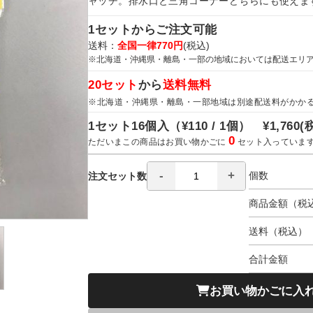
ャッチ。排水口と三角コーナーどちらにも使えま
1セットからご注文可能
送料：
全国一律770円
(税込)
※北海道・沖縄県・離島・一部の地域においては配送エリ
20セット
から
送料無料
※北海道・沖縄県・離島・一部地域は別途配送料がかか
1セット16個入（
¥110 / 1個）
¥1,760
(
0
ただいまこの商品はお買い物かごに
セット入っていま
個数
注文セット数
商品金額（税
送料（税込）
合計金額
お買い物かごに入