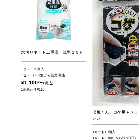
水切りネット二重底 浅型３０Ｐ
1セット10個入
1セット(10個)
から注文可能
¥1,100〜
(税込)
1個あたり¥110
凄腕くん コゲ用＋メラ
ンジ
1セット10個入
1セット(10個)
から注文可能