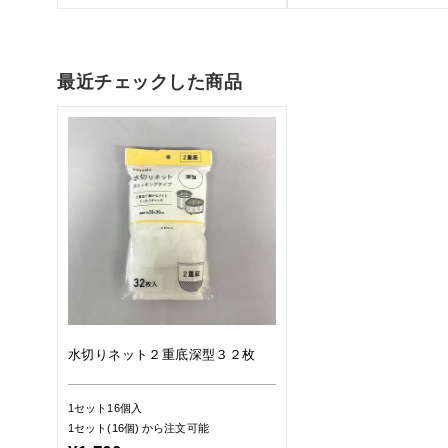
最近チェックした商品
水切りネット２重底深型３２枚
1セット16個入
1セット(16個)
から注文可能