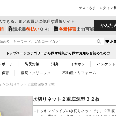
ゲストさま
ログイン
入できる。まとめ買いに便利な通販サイト
かんた
担
請求書
後払い
ＯＫ!
各種帳票
出力可能
お
トップページ
カテゴリーから探す
特集から探す
お知らせ
初めての方
トポーチ
防災対策
消臭
イヤホン
バスケット
・保育
病院・クリニック
不動産・リフォーム
品
水切りネット２重底深型３２枚
水切りネット２重底深型３２枚
ストッキングタイプの水切りネットです。２重底