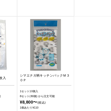
シマエナガ柄キッチンパックＭ３
枚入
０Ｐ
1セット10個入
能
8セット(80個)
から注文可能
¥8,800〜
(税込)
1個あたり¥110