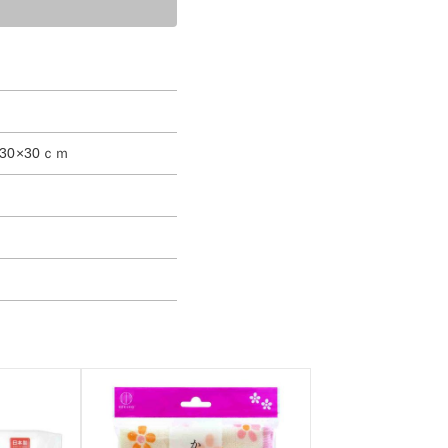
30×30ｃｍ