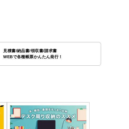
見積書/納品書/領収書/請求書
WEBで各種帳票かんたん発行！