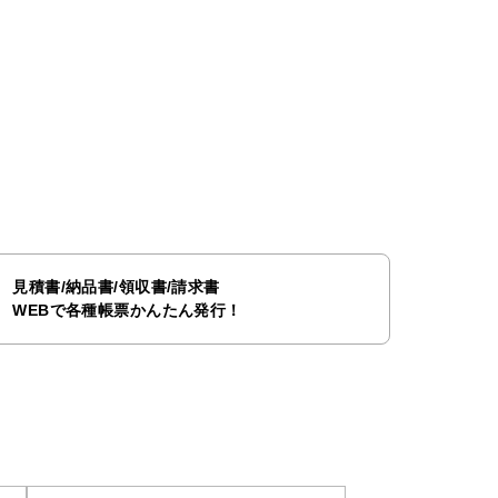
見積書/納品書/領収書/請求書
WEBで各種帳票かんたん発行！