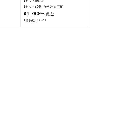
1セット8個入
1セット(8個)
から注文可能
¥1,760〜
(税込)
1個あたり¥220