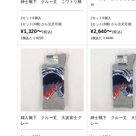
紳士靴下 クルー丈 ニワトリ柄
Ｈ
1セット6個入
1セット6個入
1セット(6個)
から注文可能
1セット(6個)
から注文可能
¥1,320〜
¥2,640〜
(税込)
(税込)
1個あたり¥220
1個あたり¥440
婦人靴下 クルー丈 大波富士グ
紳士靴下 クルー丈 大
レー
レー