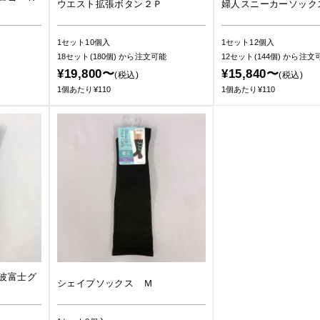
ウエスト拡張ボタン２Ｐ
婦人スニーカーソック
1セット10個入
1セット12個入
18セット(180個)
から注文可能
12セット(144個)
から注文
¥19,800〜
¥15,840〜
(税込)
(税込)
1個あたり¥110
1個あたり¥110
波富士グ
シェイプソックス Ｍ