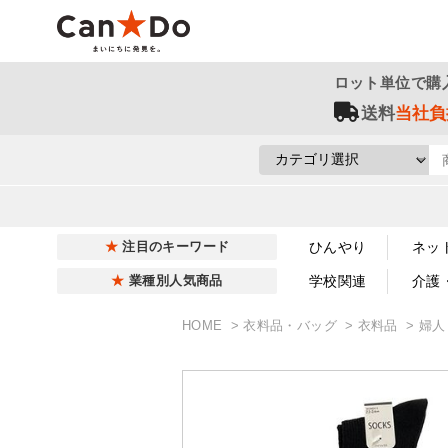
ロット単位で購
送料
当社負
ひんやり
ネッ
注目のキーワード
学校関連
介護
業種別人気商品
HOME
衣料品・バッグ
衣料品
婦人