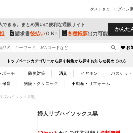
ゲストさま
ログイン
入できる。まとめ買いに便利な通販サイト
かんた
担
請求書
後払い
ＯＫ!
各種帳票
出力可能
お
トップページ
カテゴリーから探す
特集から探す
お知らせ
初めての方
トポーチ
防災対策
消臭
イヤホン
バスケット
・保育
病院・クリニック
不動産・リフォーム
リブハイソックス黒
婦人リブハイソックス黒