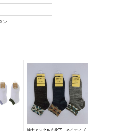
タン
紳士アンクル丈靴下 ネイティブ