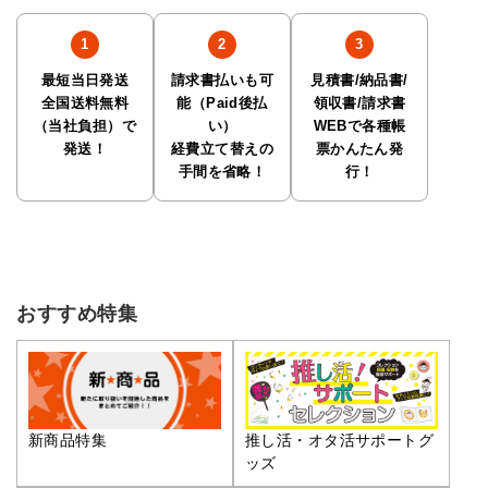
最短当日発送
請求書払いも可
見積書/納品書/
全国送料無料
能（Paid後払
領収書/請求書
（当社負担）で
い）
WEBで各種帳
発送！
経費立て替えの
票かんたん発
手間を省略！
行！
おすすめ特集
推し活・オタ活サポートグ
新商品特集
ッズ