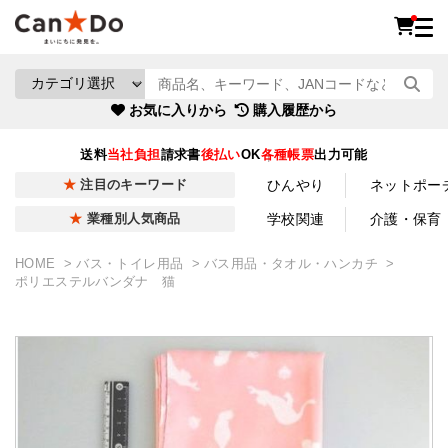
お気に入りから
購入履歴から
送料
当社負担
請求書
後払い
OK
各種帳票
出力可能
ひんやり
ネットポー
注目のキーワード
学校関連
介護・保育
業種別人気商品
HOME
バス・トイレ用品
バス用品・タオル・ハンカチ
ポリエステルバンダナ 猫