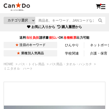
お気に入りから
購入履歴から
送料
当社負担
請求書
後払い
OK
各種帳票
出力可能
ひんやり
ネットポー
注目のキーワード
学校関連
介護・保育
業種別人気商品
HOME
バス・トイレ用品
バス用品・タオル・ハンカチ
ミニタオル ハート