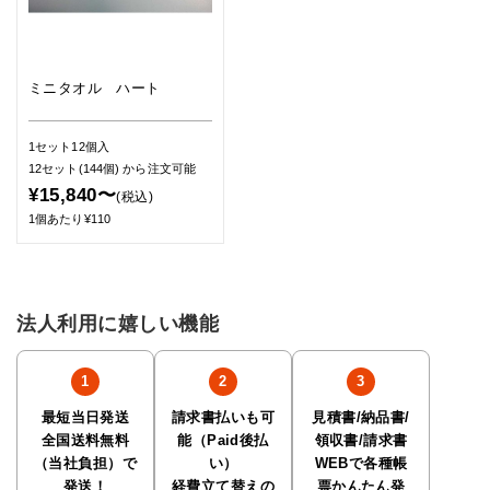
ミニタオル ハート
1セット12個入
12セット(144個)
から注文可能
¥15,840〜
(税込)
1個あたり¥110
法人利用に嬉しい機能
最短当日発送
請求書払いも可
見積書/納品書/
全国送料無料
能（Paid後払
領収書/請求書
（当社負担）で
い）
WEBで各種帳
発送！
経費立て替えの
票かんたん発