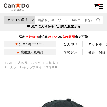
お気に入りから
購入履歴から
送料
当社負担
請求書
後払い
OK
各種帳票
出力可能
ひんやり
ネットポー
注目のキーワード
学校関連
介護・保育
業種別人気商品
HOME
衣料品・バッグ
衣料品
ベースボールキャップサイドロゴＢＫ