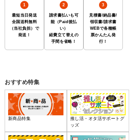
最短当日発送
請求書払いも可
見積書/納品書/
全国送料無料
能（Paid後払
領収書/請求書
（当社負担）で
い）
WEBで各種帳
発送！
経費立て替えの
票かんたん発
手間を省略！
行！
おすすめ特集
推し活・オタ活サポートグ
新商品特集
ッズ