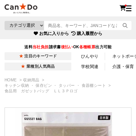
お気に入りから
購入履歴から
送料
当社負担
請求書
後払い
OK
各種帳票
出力可能
ひんやり
ネットポー
注目のキーワード
学校関連
介護・保育
業種別人気商品
HOME
収納用品
キッチン収納 ・ 保存ビン ・ タッパー ・ 食器棚シート
食品用 ガゼットバッグ ＬＬ３Ｐロゴ