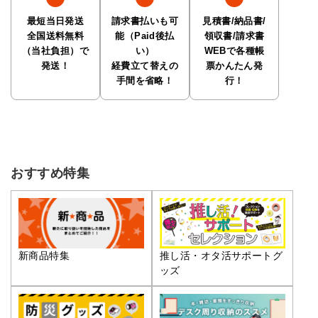
最短当日発送
請求書払いも可
見積書/納品書/
全国送料無料
能（Paid後払
領収書/請求書
（当社負担）で
い）
WEBで各種帳
発送！
経費立て替えの
票かんたん発
手間を省略！
行！
おすすめ特集
推し活・オタ活サポートグ
新商品特集
ッズ