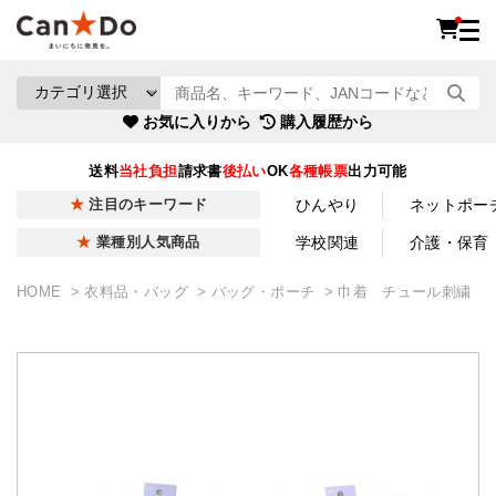
お気に入りから
購入履歴から
送料
当社負担
請求書
後払い
OK
各種帳票
出力可能
ひんやり
ネットポー
注目のキーワード
学校関連
介護・保育
業種別人気商品
HOME
衣料品・バッグ
バッグ・ポーチ
巾着 チュール刺繍