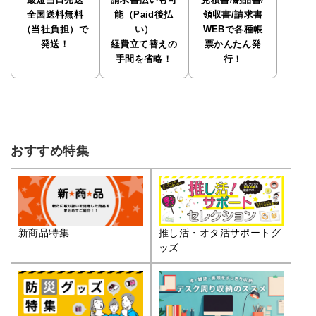
最短当日発送
請求書払いも可
見積書/納品書/
全国送料無料
能（Paid後払
領収書/請求書
（当社負担）で
い）
WEBで各種帳
発送！
経費立て替えの
票かんたん発
手間を省略！
行！
おすすめ特集
推し活・オタ活サポートグ
新商品特集
ッズ