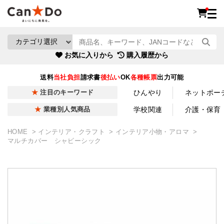
お気に入りから
購入履歴から
送料
当社負担
請求書
後払い
OK
各種帳票
出力可能
ひんやり
ネットポー
注目のキーワード
学校関連
介護・保育
業種別人気商品
HOME
インテリア・クラフト
インテリア小物・アロマ
マルチカバー シャビーシック