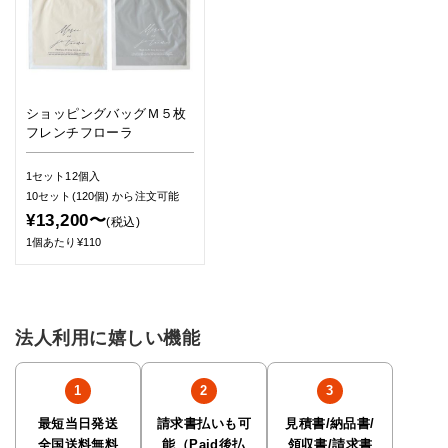
ショッピングバッグＭ５枚
フレンチフローラ
1セット12個入
10セット(120個)
から注文可能
¥13,200〜
(税込)
1個あたり¥110
法人利用に嬉しい機能
最短当日発送
請求書払いも可
見積書/納品書/
全国送料無料
能（Paid後払
領収書/請求書