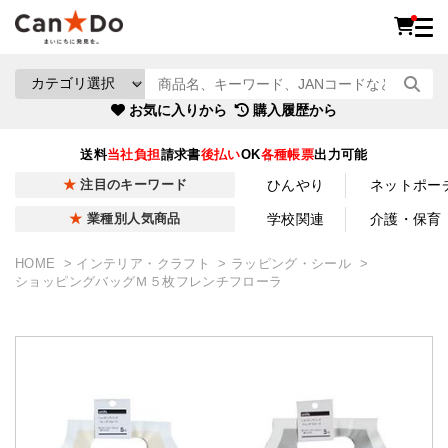
お気に入りから
購入履歴から
送料
当社負担
請求書
後払い
OK
各種帳票
出力可能
ひんやり
ネットポー
注目のキーワード
学校関連
介護・保育
業種別人気商品
HOME
インテリア・クラフト
ラッピング・シール
ショッピングバッグＭ５枚フレンチフローラ