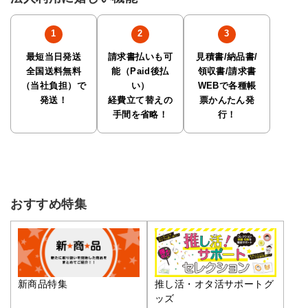
最短当日発送
請求書払いも可
見積書/納品書/
全国送料無料
能（Paid後払
領収書/請求書
（当社負担）で
い）
WEBで各種帳
発送！
経費立て替えの
票かんたん発
手間を省略！
行！
おすすめ特集
推し活・オタ活サポートグ
新商品特集
ッズ