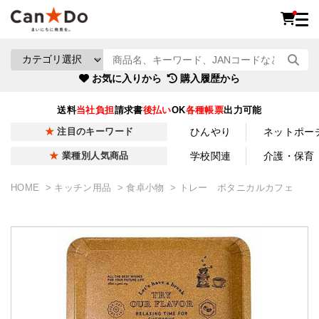
お気に入りから
購入履歴から
送料
当社負担
請求書
後払い
OK
各種帳票
出力可能
ひんやり
ネットポー
注目のキーワード
学校関連
介護・保育
業種別人気商品
HOME
キッチン用品
食卓小物
トレー ボタニカルカフェ