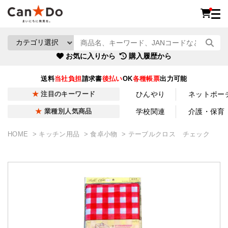
お気に入りから
購入履歴から
送料
当社負担
請求書
後払い
OK
各種帳票
出力可能
ひんやり
ネットポー
注目のキーワード
学校関連
介護・保育
業種別人気商品
HOME
キッチン用品
食卓小物
テーブルクロス チェック