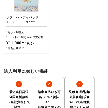
ソフトハンディバッグ
Ｌ ３Ｐ フラワー
1セット10個入
10セット(100個)
から注文可能
¥11,000〜
(税込)
1個あたり¥110
法人利用に嬉しい機能
最短当日発送
請求書払いも可
見積書/納品書/
全国送料無料
能（Paid後払
領収書/請求書
（当社負担）で
い）
WEBで各種帳
発送！
経費立て替えの
票かんたん発