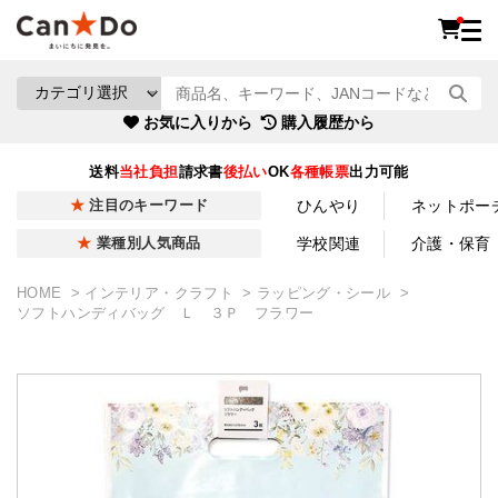
お気に入りから
購入履歴から
送料
当社負担
請求書
後払い
OK
各種帳票
出力可能
ひんやり
ネットポー
注目のキーワード
学校関連
介護・保育
業種別人気商品
HOME
インテリア・クラフト
ラッピング・シール
ソフトハンディバッグ Ｌ ３Ｐ フラワー