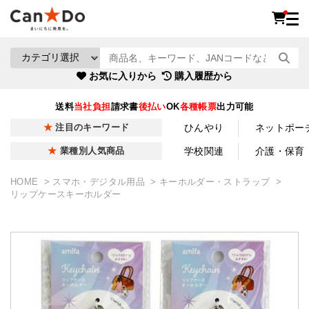
お気に入りから
購入履歴から
送料
当社負担
請求書
後払い
OK
各種帳票
出力可能
ひんやり
ネットポー
注目のキーワード
学校関連
介護・保育
業種別人気商品
HOME
スマホ・デジタル用品
キーホルダー・ストラップ
リップケースキーホルダー