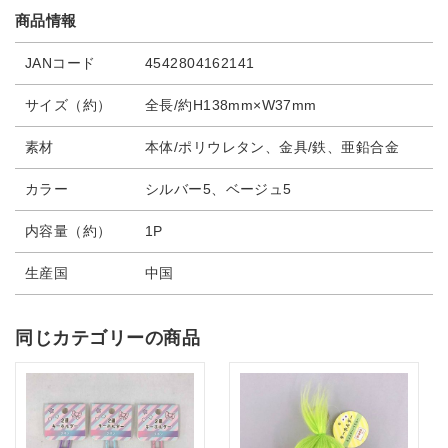
商品情報
JANコード
4542804162141
サイズ（約）
全長/約H138mm×W37mm
素材
本体/ポリウレタン、金具/鉄、亜鉛合金
カラー
シルバー5、ベージュ5
内容量（約）
1P
生産国
中国
同じカテゴリーの商品